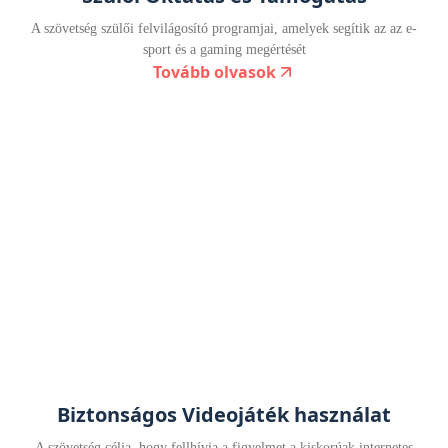
A szövetség szülői felvilágosító programjai, amelyek segítik az az e-
sport és a gaming megértését
Tovább olvasok
Biztonságos Videojáték használat
A szövetség célja, hogy fellhívja a figyelmet a kiskorúak internetes