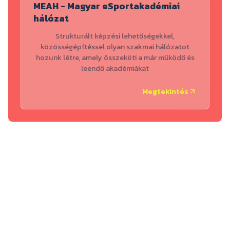
MEAH - Magyar eSportakadémiai
hálózat
Strukturált képzési lehetőségekkel,
közösségépítéssel olyan szakmai hálózatot
hozunk létre, amely összeköti a már működő és
leendő akadémiákat
Megtekintés