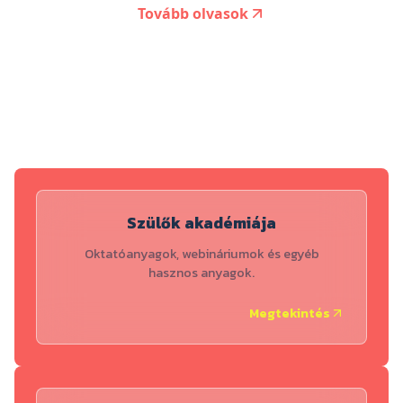
Tovább olvasok
Szülők akadémiája
Oktatóanyagok, webináriumok és egyéb
hasznos anyagok.
Megtekintés